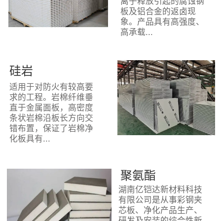
离子释放引起的腐蚀钢
板及铝合金的返卤现
象。产品具有高强度、
高承载...
硅岩
适用于对防火有较高要
求的工程。岩棉纤维垂
直于金属面板，高密度
条状岩棉沿板长方向交
错布置，保证了岩棉净
化板具有...
聚氨酯
湖南亿铠达新材料科技
有限公司是从事彩钢夹
芯板、净化产品生产、
研发及安装的综合性新