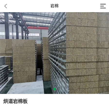
岩棉
烘道岩棉板