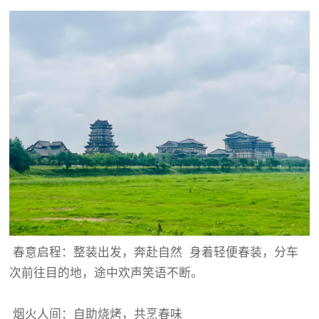
春意启程：整装出发，奔赴自然 身着轻便春装，分车
次前往目的地，途中欢声笑语不断。
烟火人间：自助烧烤，共烹春味