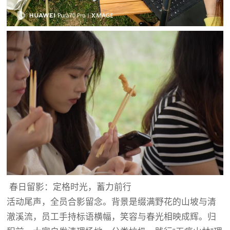
春日留影：定格时光，蓄力前行
活动尾声，全员合影留念。背景是缀满野花的山坡与清
澈溪流，员工手持标语横幅，笑容与春光相映成辉。归