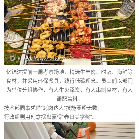
亿铠达提前一周考察场地，精选牛羊肉、时蔬、海鲜等
食材，并采用环保餐具，践行低碳理念。员工们以部门
为单位分组协作，有人生火添炭，有人串制食材，有人
调配酱料。
技术部同事凭借“烤肉达人”技能圈粉无数，
行政组则用创意摆盘赢得“春日美学奖”。