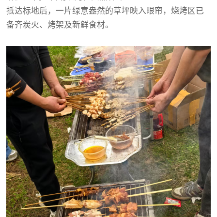
抵达标地后，一片绿意盎然的草坪映入眼帘，烧烤区已
备齐炭火、烤架及新鲜食材。